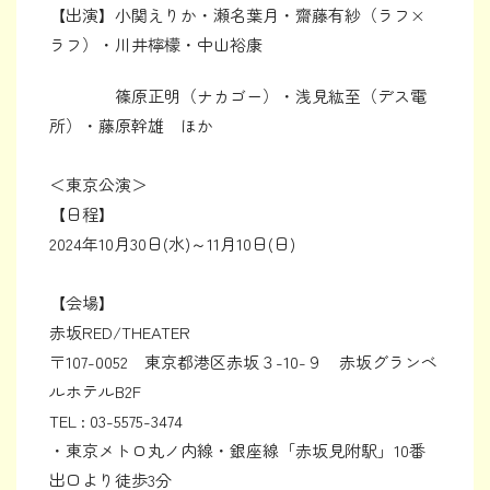
【出演】小関えりか・瀬名葉月・齋藤有紗（ラフ×
ラフ）・川井檸檬・中山裕康
篠原正明（ナカゴー）・浅見紘至（デス電
所）・藤原幹雄 ほか
＜東京公演＞
【日程】
2024年10月30日(水)～11月10日(日)
【会場】
赤坂RED/THEATER
〒107-0052 東京都港区赤坂３-10-９ 赤坂グランベ
ルホテルB2F
TEL : 03-5575-3474
・東京メトロ丸ノ内線・銀座線「赤坂見附駅」10番
出口より徒歩3分