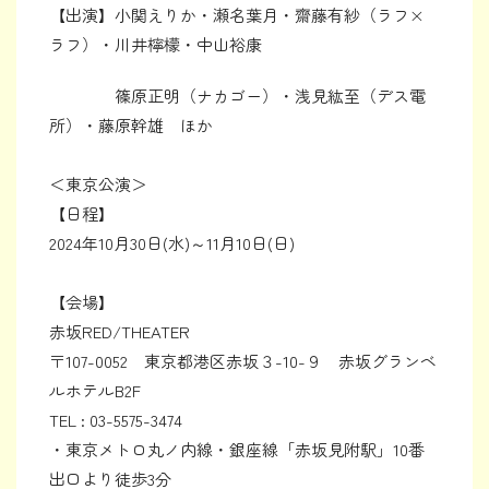
【出演】小関えりか・瀬名葉月・齋藤有紗（ラフ×
ラフ）・川井檸檬・中山裕康
篠原正明（ナカゴー）・浅見紘至（デス電
所）・藤原幹雄 ほか
＜東京公演＞
【日程】
2024年10月30日(水)～11月10日(日)
【会場】
赤坂RED/THEATER
〒107-0052 東京都港区赤坂３-10-９ 赤坂グランベ
ルホテルB2F
TEL : 03-5575-3474
・東京メトロ丸ノ内線・銀座線「赤坂見附駅」10番
出口より徒歩3分