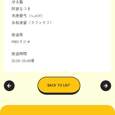
ぼる塾
阿部なつき
市原愛弓（≒JOY）
永松波留（ラフ×ラフ）
放送局
MBSラジオ
放送時間
25:00-25:45頃
BACK TO LIST