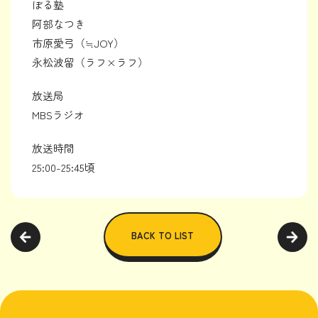
ぼる塾
阿部なつき
市原愛弓（≒JOY）
永松波留（ラフ×ラフ）
放送局
MBSラジオ
放送時間
25:00-25:45頃
BACK TO LIST