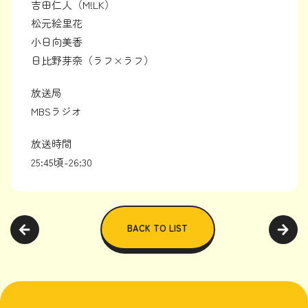
吉田仁人（M!LK）
松元絵里花
小日向美香
日比野芽奈（ラフ×ラフ）
放送局
MBSラジオ
放送時間
25:45頃-26:30
BACK TO LIST