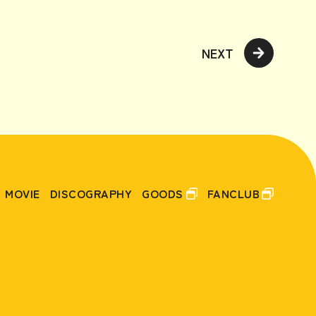
NEXT
FO
US
MOVIE
DISCOGRAPHY
GOODS
FANCLUB