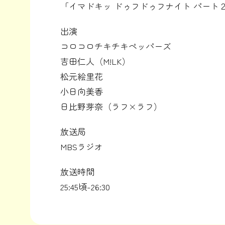
「イマドキッ ドゥフドゥフナイト パート
出演
コロコロチキチキペッパーズ
吉田仁人（M!LK）
松元絵里花
小日向美香
日比野芽奈（ラフ×ラフ）
放送局
MBSラジオ
放送時間
25:45頃-26:30