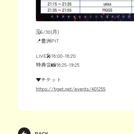
🗓️6/30(月)
📍豊洲PIT
LIVE🎤18:00-18:20
特典会📸18:25-19:25
▼チケット
https://tiget.net/events/401255
BACK