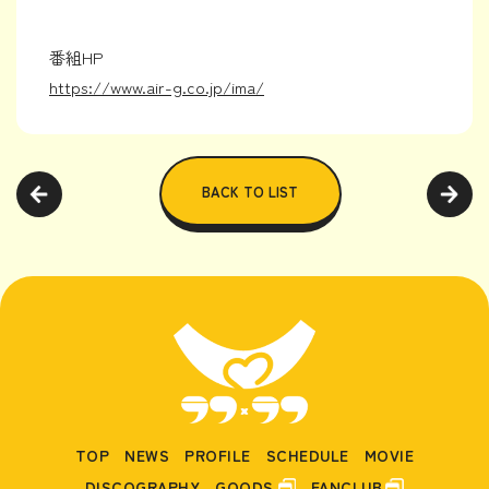
番組HP
https://www.air-g.co.jp/ima/
BACK TO LIST
TOP
NEWS
PROFILE
SCHEDULE
MOVIE
DISCOGRAPHY
GOODS
FANCLUB