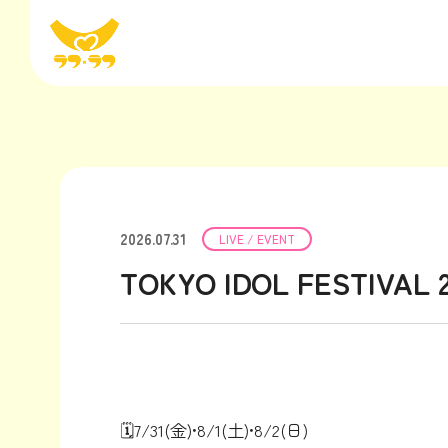
2026.07.31
LIVE / EVENT
TOKYO IDOL FESTIVA
🗓️7/31(金)•8/1(土)•8/2(日)