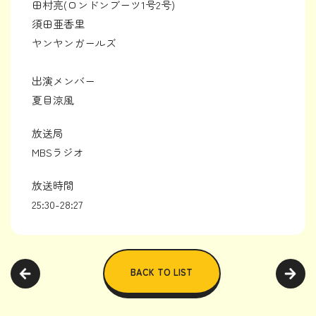
田村亮(ロンドンブーツ1号2号)
須田亜香里
ヤンヤンガールズ
出演メンバー
夏目涼風
放送局
MBSラジオ
放送時間
25:30-28:27
BACK TO LIST