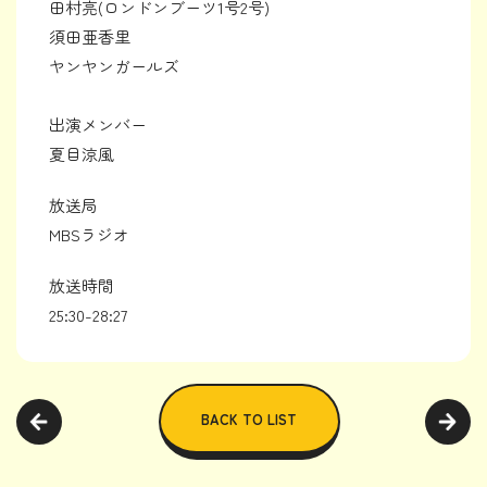
田村亮(ロンドンブーツ1号2号)
須田亜香里
ヤンヤンガールズ
出演メンバー
夏目涼風
放送局
MBSラジオ
放送時間
25:30-28:27
BACK TO LIST