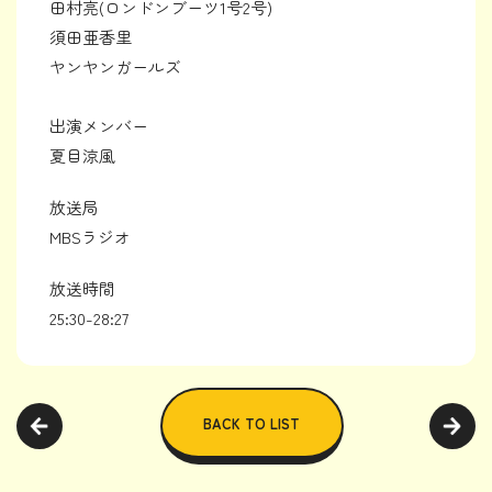
田村亮(ロンドンブーツ1号2号)
須田亜香里
ヤンヤンガールズ
出演メンバー
夏目涼風
放送局
MBSラジオ
放送時間
25:30-28:27
BACK TO LIST