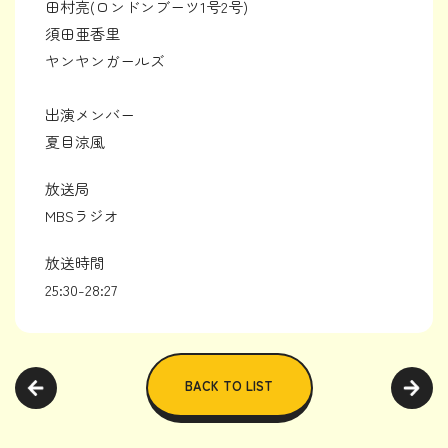
田村亮(ロンドンブーツ1号2号)
須田亜香里
ヤンヤンガールズ
出演メンバー
夏目涼風
放送局
MBSラジオ
放送時間
25:30-28:27
BACK TO LIST