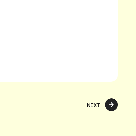
FO
US
NEXT