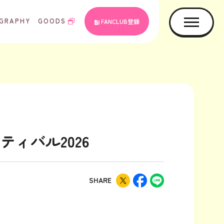
GRAPHY
GOODS
FANCLUB登録
ィバル2026
SHARE