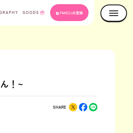
GRAPHY
GOODS
FANCLUB登録
せん！~
SHARE