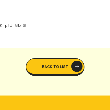
rK_pTU_G1xfSl
BACK TO LIST