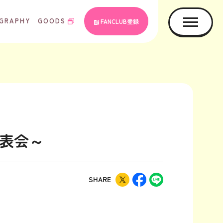
GRAPHY
GOODS
FANCLUB登録
発表会～
SHARE