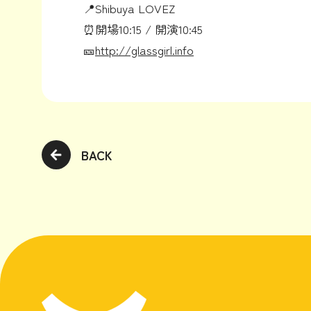
📍Shibuya LOVEZ
⏰開場10:15 / 開演10:45
🎫
http://glassgirl.info
BACK