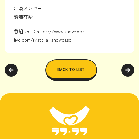
出演メンバー
齋藤有紗
番組URL：
https://www.showroom-
live.com/r/stella_showcase
BACK TO LIST