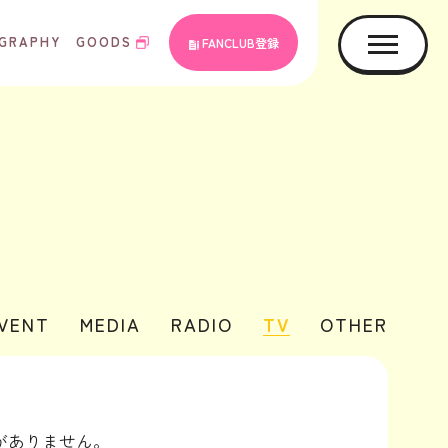
GRAPHY
GOODS
FANCLUB登録
EVENT
MEDIA
RADIO
TV
OTHER
がありません。