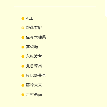
ALL
齋藤有紗
佐々木楓菜
高梨結
永松波留
夏目涼風
日比野芽奈
藤崎未来
吉村萌南