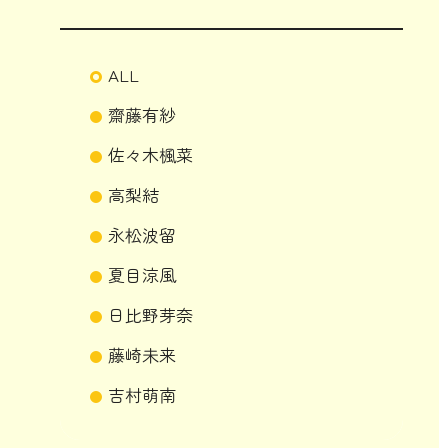
ALL
齋藤有紗
佐々木楓菜
高梨結
永松波留
夏目涼風
日比野芽奈
藤崎未来
吉村萌南