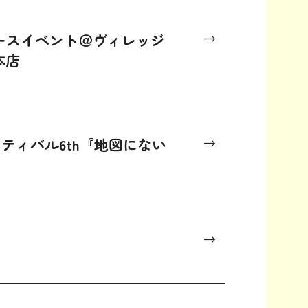
リリースイベント＠ヴィレッジ
本店
FO
US
ティバル6th『地図にない