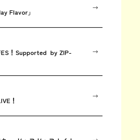
y Flavor」
ES！Supported by ZIP-
LIVE！