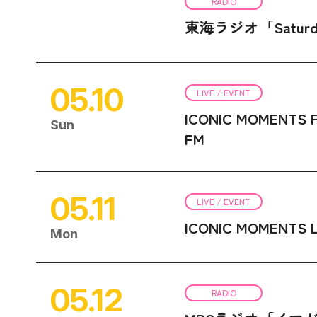
RADIO
東海ラジオ「Saturda
05.10
LIVE / EVENT
ICONIC MOMENTS F
Sun
FM
05.11
LIVE / EVENT
ICONIC MOMENTS 
Mon
05.12
RADIO