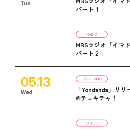
MBSラジオ「イマ
Tue
パート１」
RADIO
MBSラジオ「イマ
パート２」
05.13
LIVE / EVENT
「Yondanda」
Wed
@チェキチャ！
OTHER