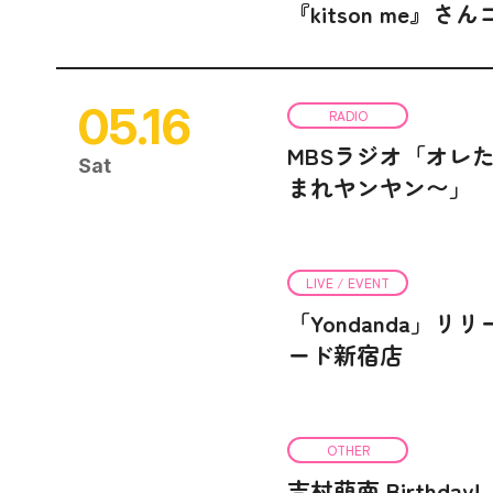
『kitson me』
05.16
RADIO
MBSラジオ「オレ
Sat
まれヤンヤン〜」
LIVE / EVENT
「Yondanda」
ード新宿店
OTHER
吉村萌南 Birthday!