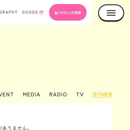
GRAPHY
GOODS
FANCLUB登録
EVENT
MEDIA
RADIO
TV
OTHER
がありません。