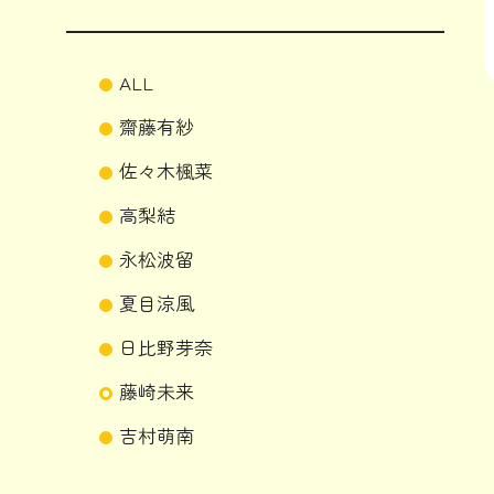
ALL
齋藤有紗
佐々木楓菜
高梨結
永松波留
夏目涼風
日比野芽奈
藤崎未来
吉村萌南