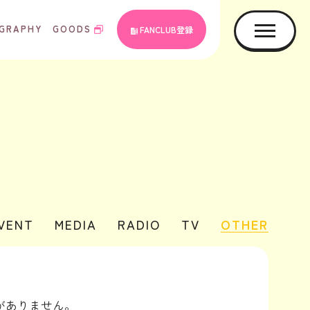
GRAPHY
GOODS
FANCLUB登録
EVENT
MEDIA
RADIO
TV
OTHER
がありません。