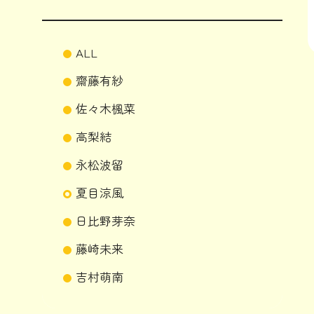
ALL
齋藤有紗
佐々木楓菜
高梨結
永松波留
夏目涼風
日比野芽奈
藤崎未来
吉村萌南