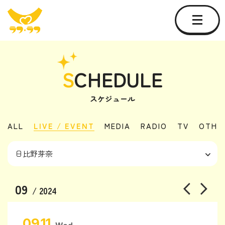
S
CHEDULE
スケジュール
ALL
LIVE / EVENT
MEDIA
RADIO
TV
OTHE
09
/ 2024
09.11