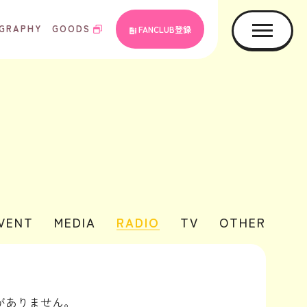
GRAPHY
GOODS
FANCLUB登録
EVENT
MEDIA
RADIO
TV
OTHER
がありません。