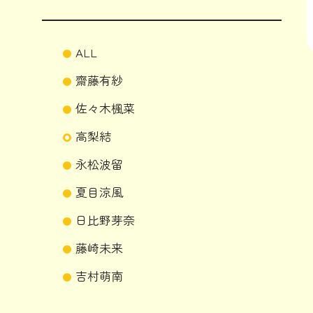
ALL
齋藤有紗
佐々木楓菜
高梨結
永松波留
夏目涼風
日比野芽奈
藤崎未来
吉村萌南