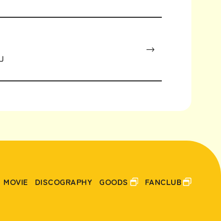
侍」
FO
US
MOVIE
DISCOGRAPHY
GOODS
FANCLUB