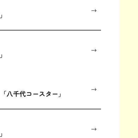
侍」
侍」
ビ「八千代コースター」
侍」