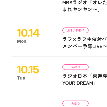
MBSラジオ「オレ
まれヤンヤン〜」
10.14
LIVE / EVENT
ラフ×ラフ主催対バン
Mon
メンバー争奪LIVE
10.15
RADIO
ラジオ日本「東進産業
Tue
YOUR DREAM」
RADIO