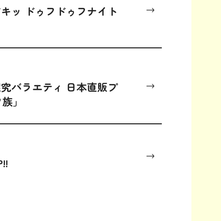
ドキッ ドゥフドゥフナイト
究バラエティ 日本直販プ
フ族」
!!