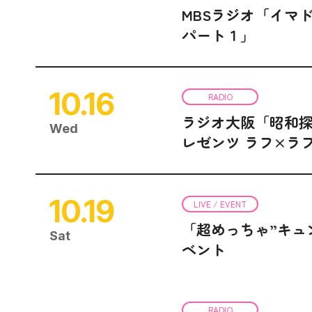
MBSラジオ「イマ
パート１」
10.16
RADIO
ラジオ大阪「昭和探
Wed
レゼンツ ラフ×ラ
10.19
LIVE / EVENT
「超めっちゃ”キュ
Sat
ベント
RADIO