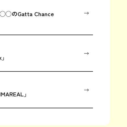
のGatta Chance
ik」
IMAREAL」