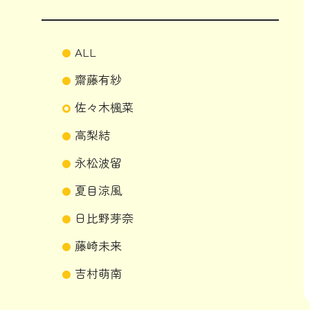
ALL
齋藤有紗
佐々木楓菜
高梨結
永松波留
夏目涼風
日比野芽奈
藤崎未来
吉村萌南