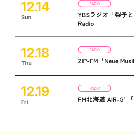
12.14
RADIO
YBSラジオ「梨子と◯◯
Sun
Radio」
12.18
RADIO
ZIP-FM「Neue Mus
Thu
12.19
RADIO
FM北海道 AIR-G’ 「
Fri