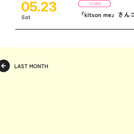
05.23
OTHER
『kitson me』
Sat
LAST MONTH