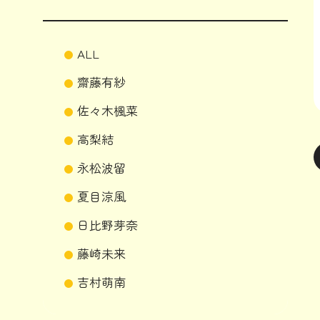
ALL
齋藤有紗
佐々木楓菜
高梨結
永松波留
夏目涼風
日比野芽奈
藤崎未来
吉村萌南