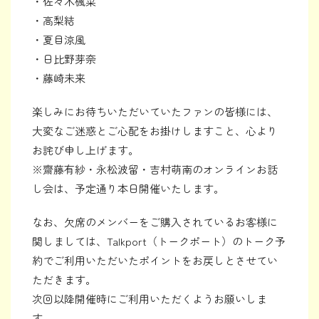
・佐々木楓菜
・高梨結
・夏目涼風
・日比野芽奈
・藤崎未来
楽しみにお待ちいただいていたファンの皆様には、
大変なご迷惑とご心配をお掛けしますこと、心より
お詫び申し上げます。
※齋藤有紗・永松波留・吉村萌南のオンラインお話
し会は、予定通り本日開催いたします。
なお、欠席のメンバーをご購入されているお客様に
関しましては、Talkport（トークポート）のトーク予
約でご利用いただいたポイントをお戻しとさせてい
ただきます。
次回以降開催時にご利用いただくようお願いしま
す。