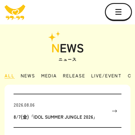
N
EWS
ニュース
ALL
NEWS
MEDIA
RELEASE
LIVE/EVENT
OT
2026.08.06
8/7(金)「IDOL SUMMER JUNGLE 2026」