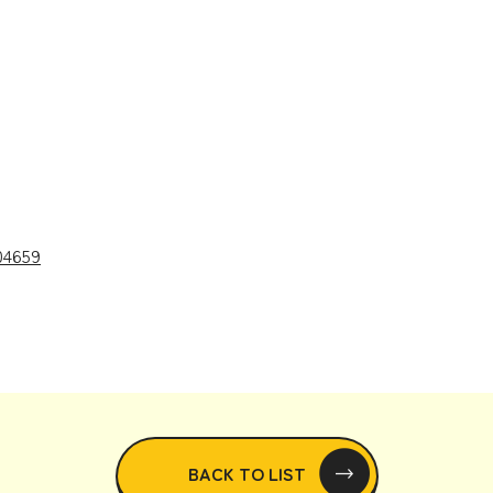
04659
BACK TO LIST