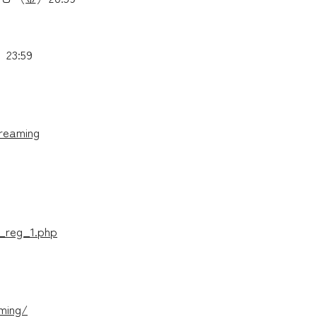
3:59
reaming
_reg_1.php
ming/