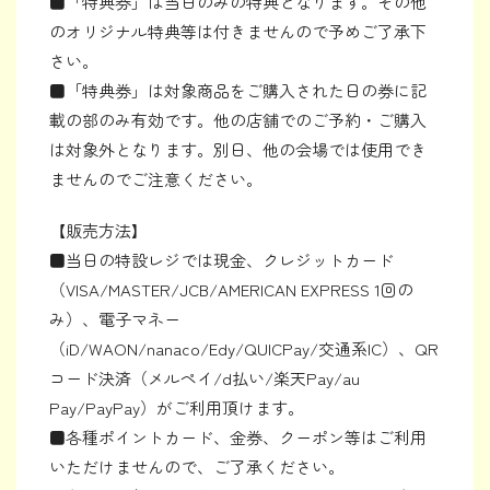
■「特典券」は当日のみの特典となります。その他
のオリジナル特典等は付きませんので予めご了承下
さい。
■「特典券」は対象商品をご購入された日の券に記
載の部のみ有効です。他の店舗でのご予約・ご購入
は対象外となります。別日、他の会場では使用でき
ませんのでご注意ください。
【販売方法】
■当日の特設レジでは現金、クレジットカード
（VISA/MASTER/JCB/AMERICAN EXPRESS 1回の
み）、電子マネー
（iD/WAON/nanaco/Edy/QUICPay/交通系IC）、QR
コード決済（メルペイ/d払い/楽天Pay/au
Pay/PayPay）がご利用頂けます。
■各種ポイントカード、金券、クーポン等はご利用
いただけませんので、ご了承ください。