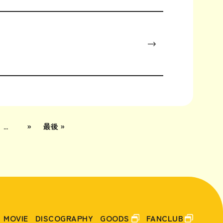
...
»
最後 »
MOVIE
DISCOGRAPHY
GOODS
FANCLUB