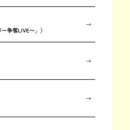
ー争奪LIVE〜」）
FO
US