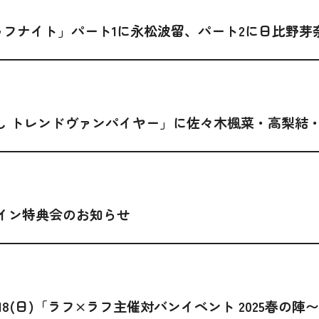
ドゥフナイト」パート1に永松波留、パート2に日比野
&たかし トレンドヴァンパイヤー」に佐々木楓菜・高梨
ライン特典会のお知らせ
8(日)「ラフ×ラフ主催対バンイベント 2025春の陣〜