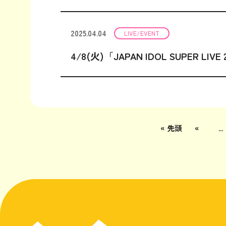
2025.04.04
LIVE/EVENT
4/8(火)「JAPAN IDOL SUPER L
« 先頭
«
...