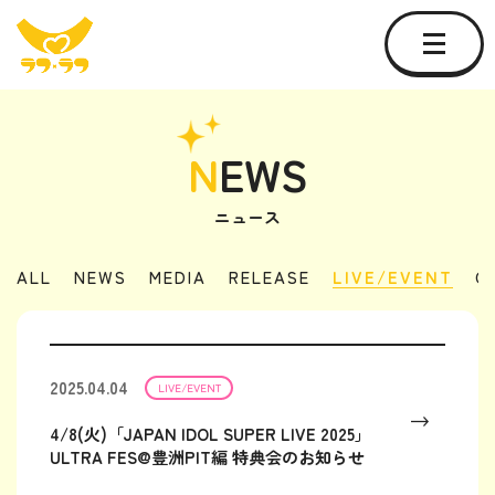
N
EWS
ニュース
ALL
NEWS
MEDIA
RELEASE
LIVE/EVENT
O
2025.04.04
LIVE/EVENT
4/8(火)「JAPAN IDOL SUPER LIVE 2025」
ULTRA FES@豊洲PIT編 特典会のお知らせ