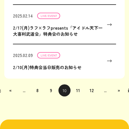
2025.02.14
LIVE/EVENT
2/17(月)ラフ×ラフpresents「アイドル天下一
大喜利武道会」特典会のお知らせ
2025.02.09
LIVE/EVENT
2/10(月)特典会当日販売のお知らせ
先
«
...
8
9
10
11
12
...
»