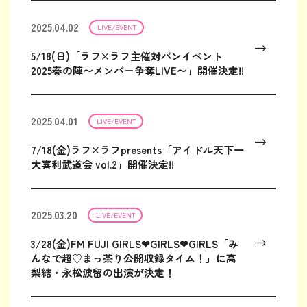
2025.04.02
LIVE/EVENT
5/18(日)「ラフ×ラフ主催対バンイベント
2025春の陣〜メンバー争奪LIVE〜」開催決定!!
2025.04.01
LIVE/EVENT
7/18(金)ラフ×ラフpresents「アイドル天下一
大喜利武道会 vol.2」開催決定!!
2025.03.20
LIVE/EVENT
3/28(金)FM FUJI GIRLS❤︎GIRLS❤︎GIRLS「み
んなで超♡まっ茶り公開収録タイム！」に高
梨結・永松波留の出演が決定！