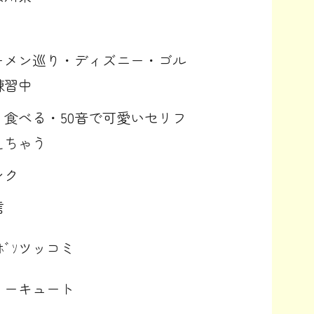
ーメン巡り・ディズニー・ゴル
練習中
く食べる・50音で可愛いセリフ
えちゃう
ンク
信
ｿﾎﾞｿツッコミ
リーキュート