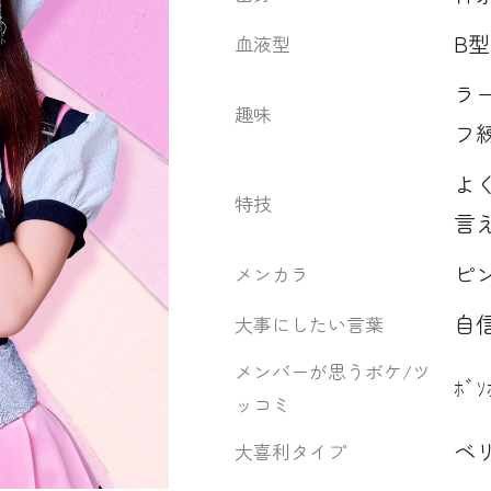
B型
血液型
ラ
趣味
フ
よ
特技
言
ピ
メンカラ
自
大事にしたい言葉
メンバーが思うボケ/ツ
ﾎﾞ
ッコミ
ベ
大喜利タイプ