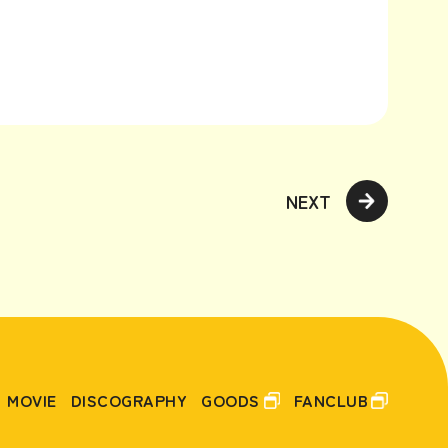
FO
US
NEXT
MOVIE
DISCOGRAPHY
GOODS
FANCLUB