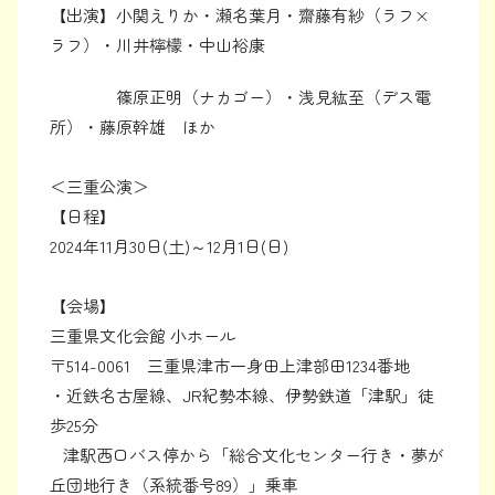
【出演】小関えりか・瀬名葉月・齋藤有紗（ラフ×
ラフ）・川井檸檬・中山裕康
篠原正明（ナカゴー）・浅見紘至（デス電
所）・藤原幹雄 ほか
＜三重公演＞
【日程】
2024年11月30日(土)～12月1日(日)
【会場】
三重県文化会館 小ホール
〒514-0061 三重県津市一身田上津部田1234番地
・近鉄名古屋線、JR紀勢本線、伊勢鉄道「津駅」徒
歩25分
津駅西口バス停から「総合文化センター行き・夢が
丘団地行き（系統番号89）」乗車