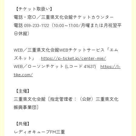
【チケット取扱い】
電話・窓口／三重県文化会館チケットカウンター
電話 059-233-1122（10:00～17:00/月曜または月祝翌平
日休館）
WEB／三重県文化会館WEBチケットサービス「エム
ズネット」
https://p-ticket.jp/center-mie/
WEB／ローソンチケット (Lコード 41637)
https://l-
tike.com/
【主催】
三重県文化会館［指定管理者：（公財）三重県文化
振興事業団］
【共催】
レディオキューブFM三重