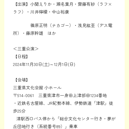
【出演】小関えりか・瀬名葉月・齋藤有紗（ラフ×
ラフ）・川井檸檬・中山裕康
篠原正明（ナカゴー）・浅見紘至（デス電
所）・藤原幹雄 ほか
＜三重公演＞
【日程】
2024年11月30日(土)～12月1日(日)
【会場】
三重県文化会館 小ホール
〒514-0061 三重県津市一身田上津部田1234番地
・近鉄名古屋線、JR紀勢本線、伊勢鉄道「津駅」徒
歩25分
津駅西口バス停から「総合文化センター行き・夢が
丘団地行き（系統番号89）」乗車