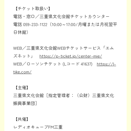
【チケット取扱い】
電話・窓口／三重県文化会館チケットカウンター
電話 059-233-1122（10:00～17:00/月曜または月祝翌平
日休館）
WEB／三重県文化会館WEBチケットサービス「エム
ズネット」
https://p-ticket.jp/center-mie/
WEB／ローソンチケット (Lコード 41637)
https://l-
tike.com/
【主催】
三重県文化会館［指定管理者：（公財）三重県文化
振興事業団］
【共催】
レディオキューブFM三重