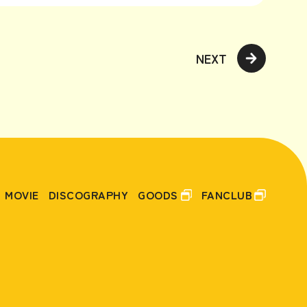
NEXT
FO
US
MOVIE
DISCOGRAPHY
GOODS
FANCLUB