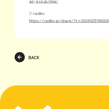
air-g.co.jp/ima/
▷radiko
https://radiko.jp/share/?t=202410251900
BACK