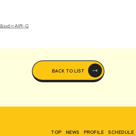
00&sid=AIR-G
BACK TO LIST
TOP
NEWS
PROFILE
SCHEDULE