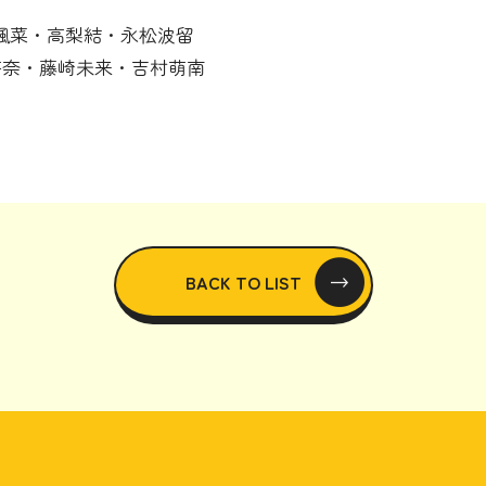
々木楓菜・高梨結・永松波留
比野芽奈・藤崎未来・吉村萌南
BACK TO LIST