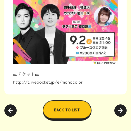
🎫チケット🎫
http://t.livepocket.jp/e/
monocolor
BACK TO LIST