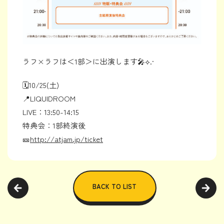
ラフ×ラフは＜1部＞に出演します🎤⟡.·
🗓️10/25(土)
📍LIQUIDROOM
LIVE：13:50-14:15
特典会：1部終演後
🎫
http://atjam.jp/ticket
BACK TO LIST