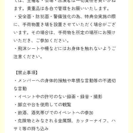
ては、主催者・会場・出演者は一切責任を負いかね
ます。貴重品は各自で管理をお願いいたします。
・安全面・防犯面・警備強化の為、特典会実施の際
に、手荷物置き場を設置させていただく場合がござ
います。その場合は、手荷物を所定の場所にお預け
いただき、ご参加ください。
・飛沫シートや柵などにはお身体を触れないようご
注意ください。
【禁止事項】
・メンバーへの身体的接触や卑猥な言動等の不適切
な言動
・イベント中の許可のない録画・録音・撮影
・脚立や台を使用しての観覧
・飲酒、酒気帯びでのイベントへの参加
・危険物とみなされる金属類、カッターナイフ、ハ
サミ等の持ち込み