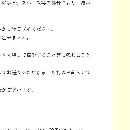
ンの場合、スペース等の都合により、展示
らかじめご了承ください。
は出来ません。
FO
ドを入場して撮影すること等に応じること
US
してお送りいただきました札のみ飾らせて
合がございます。