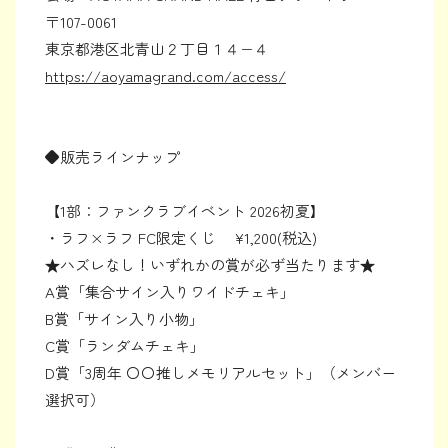
〒107-0061
東京都港区北青山２丁目１４−４
https://aoyamagrand.com/access/
◆販売ラインナップ
【1部：ファンクラブイベント 2026初夏】
・ラフ×ラフ FC限定くじ ¥1,200(税込)
★ハズレなし！いずれかの賞が必ず当たります★
A賞「集合サイン入りワイドチェキ」
B賞「サイン入り小物」
C賞「ランダムチェキ」
D賞「3周年 〇〇推しメモリアルセット」（メンバー
選択可）