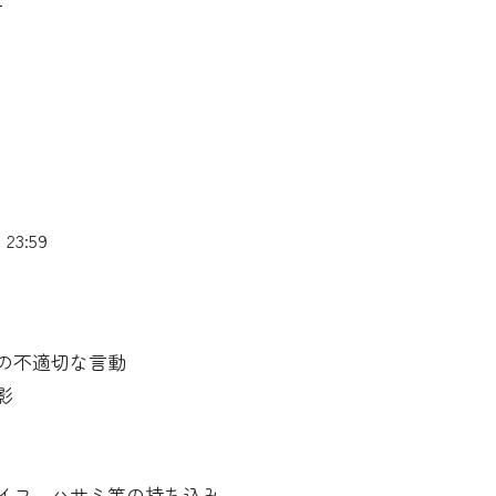
23:59
の不適切な言動
影
イフ、ハサミ等の持ち込み