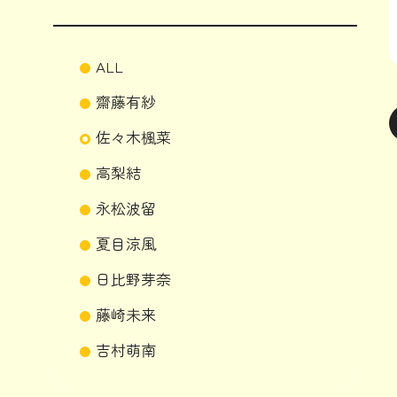
ALL
齋藤有紗
佐々木楓菜
高梨結
永松波留
夏目涼風
日比野芽奈
藤崎未来
吉村萌南