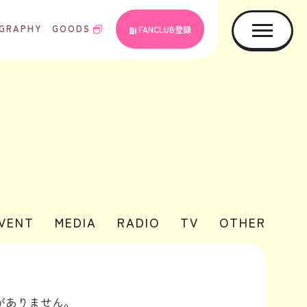
GRAPHY
GOODS
FANCLUB登録
EVENT
MEDIA
RADIO
TV
OTHER
がありません。