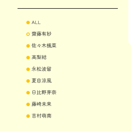
ALL
齋藤有紗
佐々木楓菜
高梨結
永松波留
夏目涼風
日比野芽奈
藤崎未来
吉村萌南